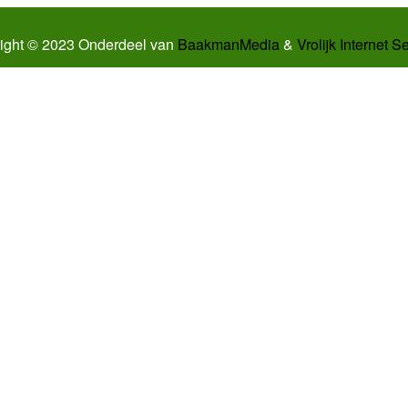
ight © 2023 Onderdeel van
BaakmanMedia
&
Vrolijk Internet S