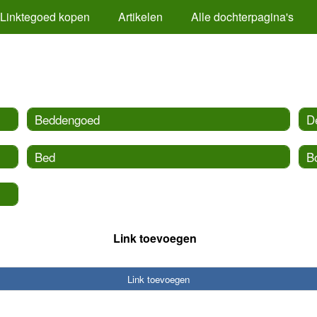
Linktegoed kopen
Artikelen
Alle dochterpagina's
Beddengoed
D
Bed
B
Link toevoegen
Link toevoegen